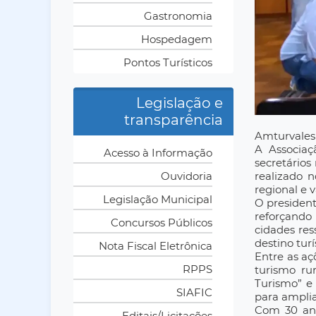
Gastronomia
Hospedagem
Pontos Turísticos
Legislação e
transparência
Amturvales 
A Associaç
Acesso à Informação
secretários
Ouvidoria
realizado 
regional e v
Legislação Municipal
O president
reforçando 
Concursos Públicos
cidades res
destino tur
Nota Fiscal Eletrônica
Entre as aç
RPPS
turismo ru
Turismo” e
SIAFIC
para amplia
Com 30 ano
Editais/Licitações