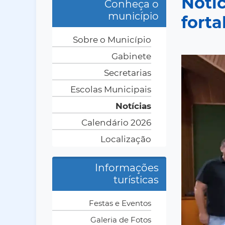
Notí
Conheça o
município
forta
Sobre o Município
Gabinete
Secretarias
Escolas Municipais
Notícias
Calendário 2026
Localização
Informações
turísticas
Festas e Eventos
Galeria de Fotos