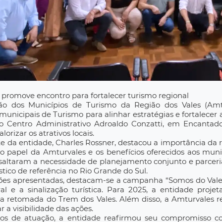
promove encontro para fortalecer turismo regional
ão dos Municípios de Turismo da Região dos Vales (Amtur
 municipais de Turismo para alinhar estratégias e fortalecer
no Centro Administrativo Adroaldo Conzatti, em Encantad
alorizar os atrativos locais.
e da entidade, Charles Rossner, destacou a importância da 
o papel da Amturvales e os benefícios oferecidos aos muni
saltaram a necessidade de planejamento conjunto e parceri
ístico de referência no Rio Grande do Sul.
ões apresentadas, destacam-se a campanha “Somos do Vale”,
ral e a sinalização turística. Para 2025, a entidade pro
 a retomada do Trem dos Vales. Além disso, a Amturvales r
r a visibilidade das ações.
s de atuação, a entidade reafirmou seu compromisso co